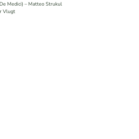
 De Medici) – Matteo Strukul
r Vlugt
Workshops
E