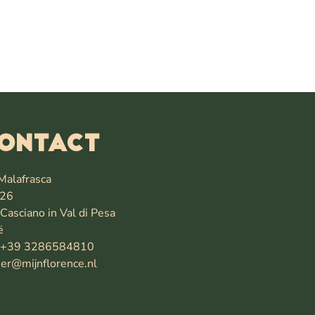
ontact
Malafrasca
26
Casciano in Val di Pesa
ë
: +39 3286584810
er@mijnflorence.nl