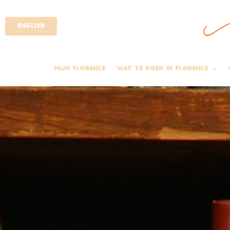
English
Mijn Florence
Wat Te Doen In Florence