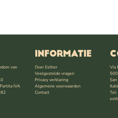
INFORMATIE
C
endom van
Over Esther
Via 
Veelgestelde vragen
500
10
Privacy verklaring
San 
Partita IVA
Algemene voorwaarden
Itali
482
Contact
Tel
esth