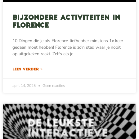
Bijzondere activiteiten in
Florence
10 Dingen die je als Florence-liefhebber minstens 1x keer
gedaan moet hebben! Florence is zo’n stad waar je nooit
op uitgekeken raakt. Zelfs als je
LEES VERDER »
april 14, 2025
Geen reacties