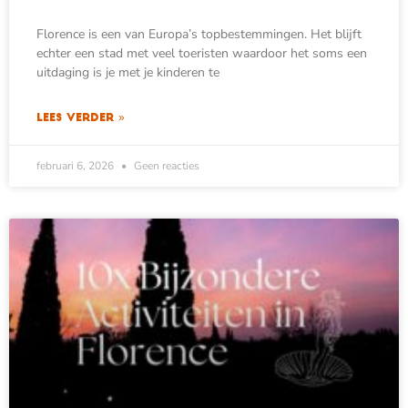
Florence is een van Europa’s topbestemmingen. Het blijft
echter een stad met veel toeristen waardoor het soms een
uitdaging is je met je kinderen te
LEES VERDER »
februari 6, 2026
Geen reacties