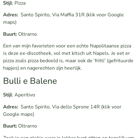
Stijl
: Pizza
Adres:
Santo Spirito, Via Maffia 31R
(klik voor Google
maps)
Buurt:
Oltrarno
Een van mijn favorieten voor een echte Napolitaanse pizza
is deze ex-discotheek, vol met kitsch uit Napels. Je eet er
pizza zoals pizza bedoeld is, maar ook de ‘fritti’ (gefrituurde
hapjes) en nagerechten zijn heerlijk.
Bulli e Balene
Stijl
: Aperitivo
Adres:
Santo Spirito, Via dello Sprone 14R
(klik voor
Google maps)
Buurt:
Oltrarno
Zoek je een plekje waar je lekker kunt zitten en tegelijk van