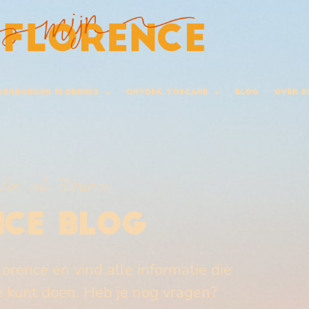
Verborgen Florence
Ontdek Toscane
Blog
Over E
alen uit Florence
NCE BLOG
lorence en vind alle informatie die
je kunt doen. Heb je nog vragen?