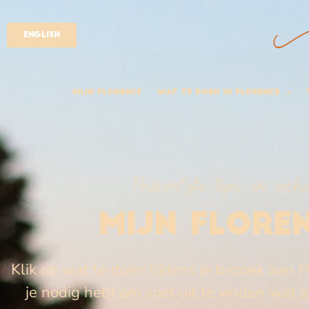
English
Mijn Florence
Wat Te Doen In Florence
Persoonlijke tips en verh
MIJN FLORE
Klik op wat te doen tijdens je bezoek aan F
je nodig hebt om snel uit te vinden wat 