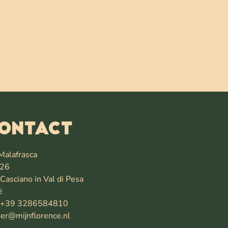
ontact
Malafrasca
26
Casciano in Val di Pesa
ë
: +39 3286584810
er@mijnflorence.nl