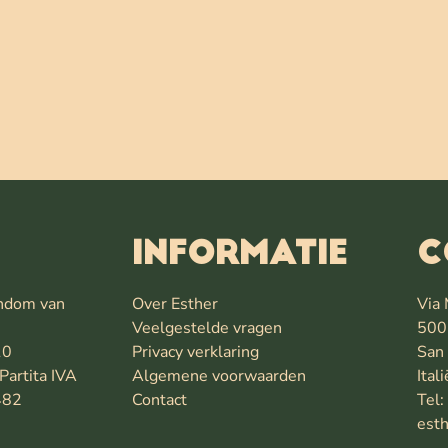
INFORMATIE
C
endom van
Over Esther
Via 
Veelgestelde vragen
500
10
Privacy verklaring
San 
Partita IVA
Algemene voorwaarden
Itali
482
Contact
Tel
esth